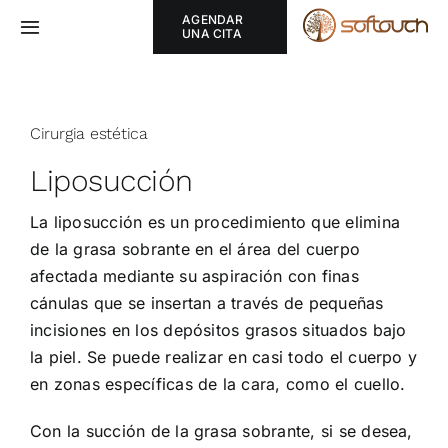
Skip
AGENDAR
Toggle
UNA CITA
to
Navigation
content
Softouch
Cirurgia estética
SOBRE
Liposucción
CAPILAR
La liposucción es un procedimiento que elimina
de la grasa sobrante en el área del cuerpo
CIRUGÍA ESTÉTICA
afectada mediante su aspiración con finas
cánulas que se insertan a través de pequeñas
incisiones en los depósitos grasos situados bajo
MEDICINA ESTÉTICA
la piel. Se puede realizar en casi todo el cuerpo y
en zonas específicas de la cara, como el cuello.
TERMOGRAFÍA
Con la succión de la grasa sobrante, si se desea,